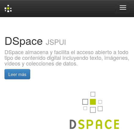
Skip
navigation
DSpace
JSPUI
DSpace almacena y facilita el acceso abierto a todo
tipo de contenido digital incluyendo texto, imágenes,
vídeos y colecciones de datos.
Leer más