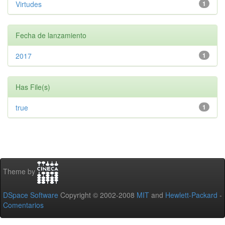
Virtudes
1
Fecha de lanzamiento
2017
1
Has File(s)
true
1
Theme by
DSpace Software
Copyright © 2002-2008
MIT
and
Hewlett-Packard
-
Comentarios