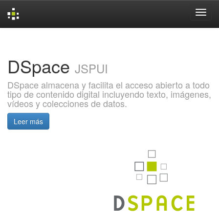
Skip
navigation
DSpace
JSPUI
DSpace almacena y facilita el acceso abierto a todo
tipo de contenido digital incluyendo texto, imágenes,
vídeos y colecciones de datos.
Leer más