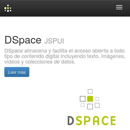
Skip
navigation
DSpace
JSPUI
DSpace almacena y facilita el acceso abierto a todo
tipo de contenido digital incluyendo texto, imágenes,
vídeos y colecciones de datos.
Leer más