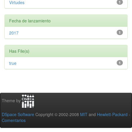
Virtudes
1
Fecha de lanzamiento
2017
1
Has File(s)
true
1
Theme by
DSpace Software
Copyright © 2002-2008
MIT
and
Hewlett-Packard
-
Comentarios