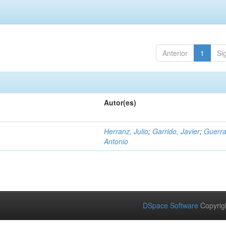
Anterior
1
Si
Autor(es)
Herranz, Julio
;
Garrido, Javier
;
Guerra
Antonio
DSpace Software
Copyrig