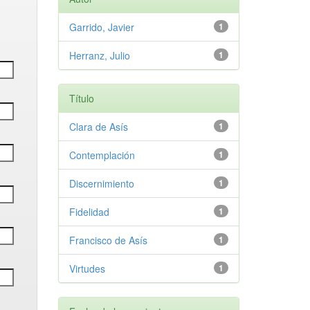
Garrido, Javier
1
Herranz, Julio
1
Título
Clara de Asís
1
Contemplación
1
Discernimiento
1
Fidelidad
1
Francisco de Asís
1
Virtudes
1