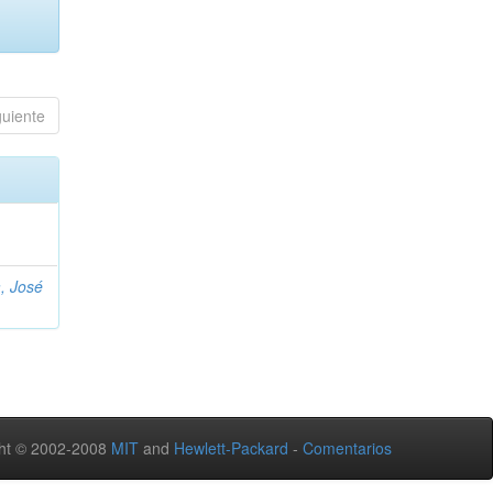
guiente
, José
ht © 2002-2008
MIT
and
Hewlett-Packard
-
Comentarios