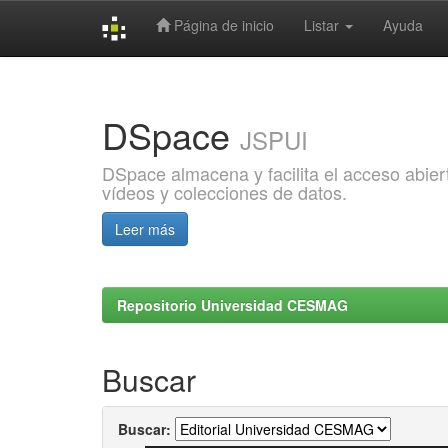
Página de inicio
Listar
Ayuda
Skip
navigation
DSpace
JSPUI
DSpace almacena y facilita el acceso abiert
vídeos y colecciones de datos.
Leer más
Repositorio Universidad CESMAG
Buscar
Buscar: