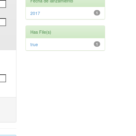
Fecha de lanzamiento
2017
1
Has File(s)
true
1