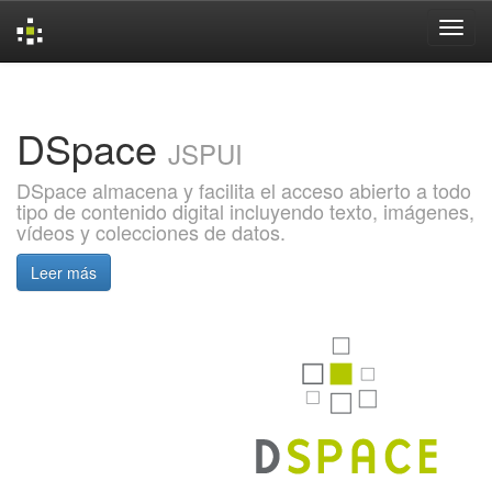
Skip
navigation
DSpace
JSPUI
DSpace almacena y facilita el acceso abierto a todo
tipo de contenido digital incluyendo texto, imágenes,
vídeos y colecciones de datos.
Leer más