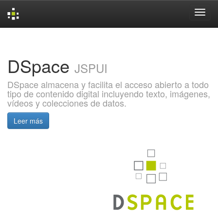
Skip
navigation
DSpace
JSPUI
DSpace almacena y facilita el acceso abierto a todo
tipo de contenido digital incluyendo texto, imágenes,
vídeos y colecciones de datos.
Leer más