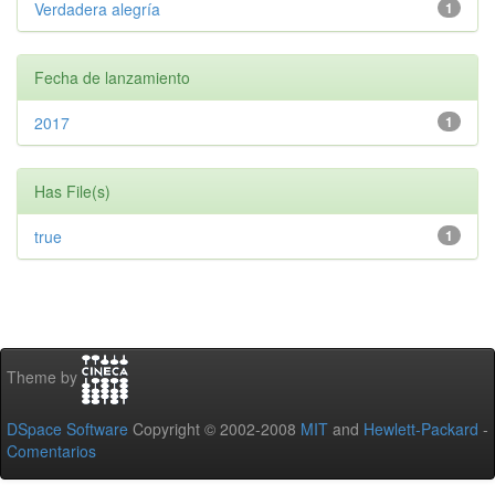
Verdadera alegría
1
Fecha de lanzamiento
2017
1
Has File(s)
true
1
Theme by
DSpace Software
Copyright © 2002-2008
MIT
and
Hewlett-Packard
-
Comentarios