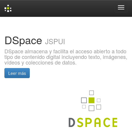
Skip
navigation
DSpace
JSPUI
DSpace almacena y facilita el acceso abierto a todo
tipo de contenido digital incluyendo texto, imágenes,
vídeos y colecciones de datos.
Leer más