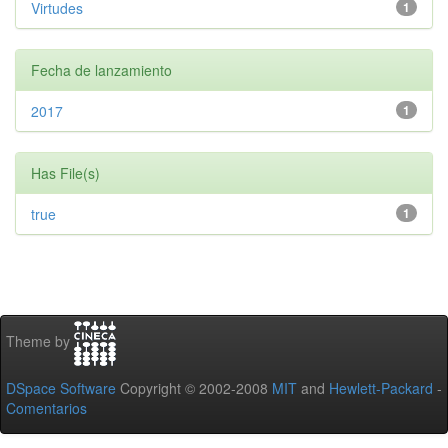
Virtudes
1
Fecha de lanzamiento
2017
1
Has File(s)
true
1
Theme by
DSpace Software
Copyright © 2002-2008
MIT
and
Hewlett-Packard
-
Comentarios