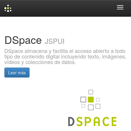
Skip
navigation
DSpace
JSPUI
DSpace almacena y facilita el acceso abierto a todo
tipo de contenido digital incluyendo texto, imágenes,
vídeos y colecciones de datos.
Leer más