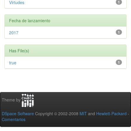
Virtudes
1
Fecha de lanzamiento
2017
1
Has File(s)
true
1
Theme by
DSpace Software
Copyright © 2002-2008
MIT
and
Hewlett-Packard
-
Comentarios