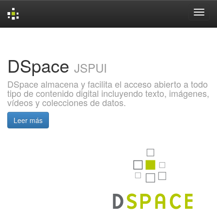
Skip
navigation
DSpace
JSPUI
DSpace almacena y facilita el acceso abierto a todo
tipo de contenido digital incluyendo texto, imágenes,
vídeos y colecciones de datos.
Leer más