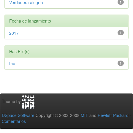
Verdadera alegría
1
Fecha de lanzamiento
2017
1
Has File(s)
true
1
Theme by
DSpace Software
Copyright © 2002-2008
MIT
and
Hewlett-Packard
-
Comentarios