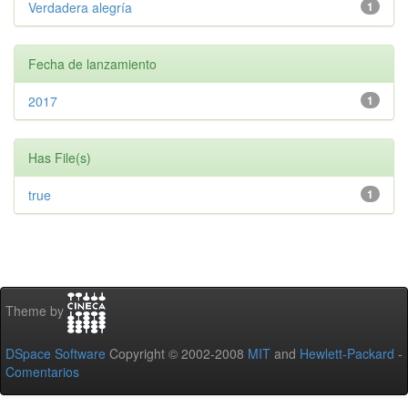
Verdadera alegría
1
Fecha de lanzamiento
2017
1
Has File(s)
true
1
Theme by
DSpace Software
Copyright © 2002-2008
MIT
and
Hewlett-Packard
-
Comentarios