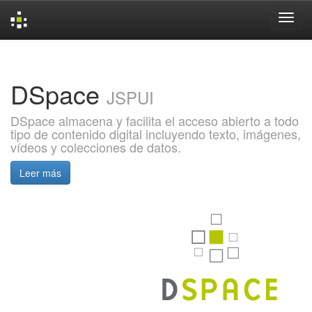
Skip
navigation
DSpace
JSPUI
DSpace almacena y facilita el acceso abierto a todo
tipo de contenido digital incluyendo texto, imágenes,
vídeos y colecciones de datos.
Leer más