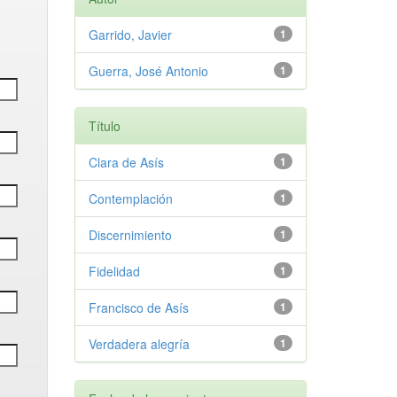
Garrido, Javier
1
Guerra, José Antonio
1
Título
Clara de Asís
1
Contemplación
1
Discernimiento
1
Fidelidad
1
Francisco de Asís
1
Verdadera alegría
1