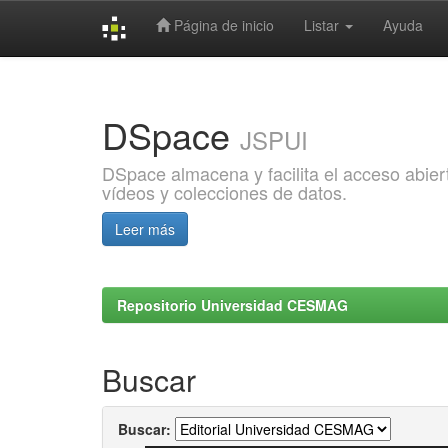
Página de inicio
Listar
Ayuda
Skip
navigation
DSpace
JSPUI
DSpace almacena y facilita el acceso abiert
vídeos y colecciones de datos.
Leer más
Repositorio Universidad CESMAG
Buscar
Buscar: