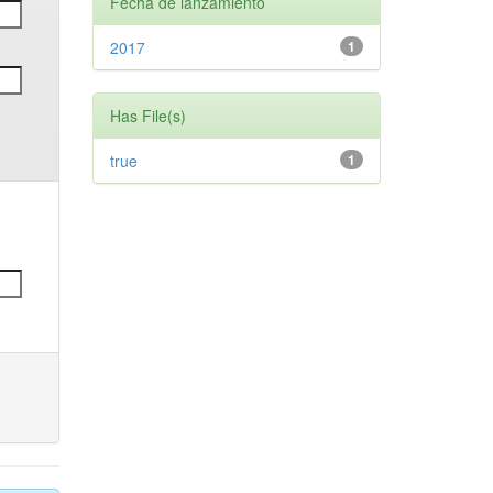
Fecha de lanzamiento
2017
1
Has File(s)
true
1