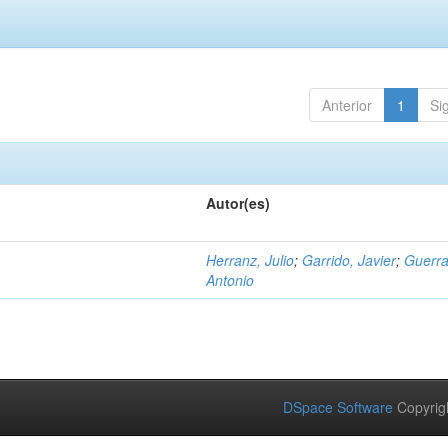
Anterior
1
Si
Autor(es)
Herranz, Julio
;
Garrido, Javier
;
Guerra
Antonio
DSpace Software
Copyrig