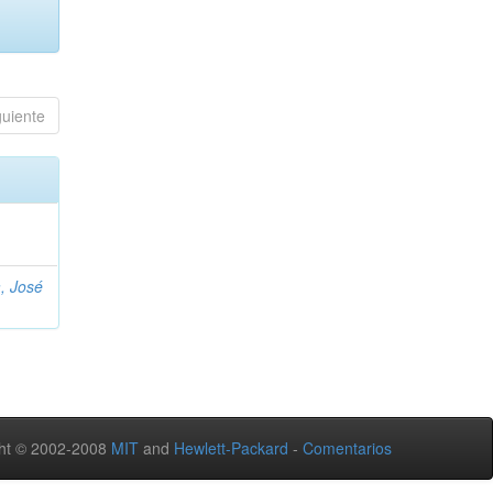
guiente
, José
ht © 2002-2008
MIT
and
Hewlett-Packard
-
Comentarios