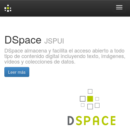
Skip
navigation
DSpace
JSPUI
DSpace almacena y facilita el acceso abierto a todo
tipo de contenido digital incluyendo texto, imágenes,
vídeos y colecciones de datos.
Leer más