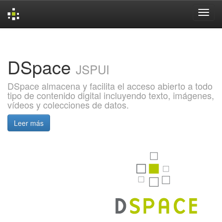
Skip
navigation
DSpace
JSPUI
DSpace almacena y facilita el acceso abierto a todo
tipo de contenido digital incluyendo texto, imágenes,
vídeos y colecciones de datos.
Leer más