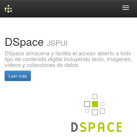
Skip
navigation
DSpace
JSPUI
DSpace almacena y facilita el acceso abierto a todo
tipo de contenido digital incluyendo texto, imágenes,
vídeos y colecciones de datos.
Leer más