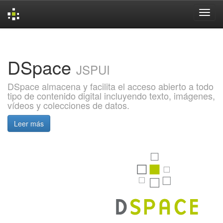
Skip
navigation
DSpace
JSPUI
DSpace almacena y facilita el acceso abierto a todo
tipo de contenido digital incluyendo texto, imágenes,
vídeos y colecciones de datos.
Leer más