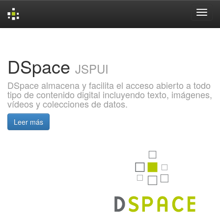
Skip
navigation
DSpace
JSPUI
DSpace almacena y facilita el acceso abierto a todo
tipo de contenido digital incluyendo texto, imágenes,
vídeos y colecciones de datos.
Leer más