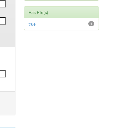
Has File(s)
true
1