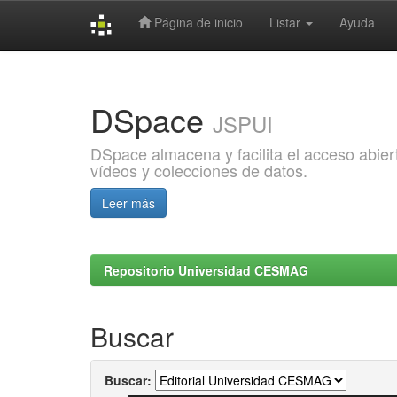
Página de inicio
Listar
Ayuda
Skip
navigation
DSpace
JSPUI
DSpace almacena y facilita el acceso abiert
vídeos y colecciones de datos.
Leer más
Repositorio Universidad CESMAG
Buscar
Buscar: