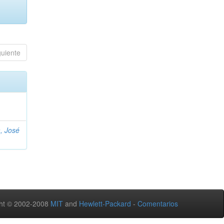
guiente
, José
ht © 2002-2008
MIT
and
Hewlett-Packard
-
Comentarios