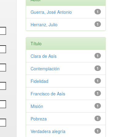
Guerra, José Antonio
1
Herranz, Julio
1
Título
Clara de Asís
1
Contemplación
1
Fidelidad
1
Francisco de Asís
1
Misión
1
Pobreza
1
Verdadera alegría
1