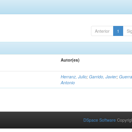
Anterior
1
Si
Autor(es)
Herranz, Julio
;
Garrido, Javier
;
Guerra
Antonio
DSpace Software
Copyrig