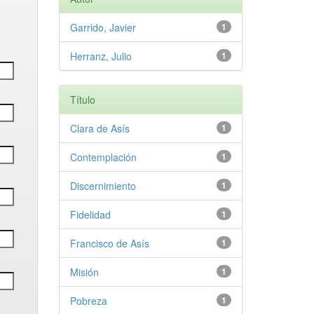
Garrido, Javier
1
Herranz, Julio
1
Título
Clara de Asís
1
Contemplación
1
Discernimiento
1
Fidelidad
1
Francisco de Asís
1
Misión
1
Pobreza
1