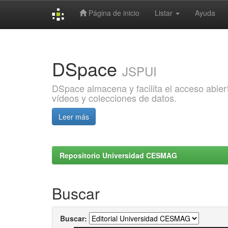
Página de inicio
Listar
Ayuda
Skip
navigation
DSpace
JSPUI
DSpace almacena y facilita el acceso abiert
vídeos y colecciones de datos.
Leer más
Repositorio Universidad CESMAG
Buscar
Buscar: