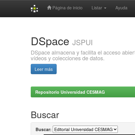
Página de inicio
Listar
Ayuda
Skip
navigation
DSpace
JSPUI
DSpace almacena y facilita el acceso abiert
vídeos y colecciones de datos.
Leer más
Repositorio Universidad CESMAG
Buscar
Buscar: