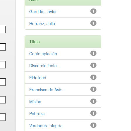
Garrido, Javier
1
Herranz, Julio
1
Título
Contemplación
1
Discernimiento
1
Fidelidad
1
Francisco de Asís
1
Misión
1
Pobreza
1
Verdadera alegría
1