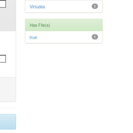
Virtudes
1
Has File(s)
true
1