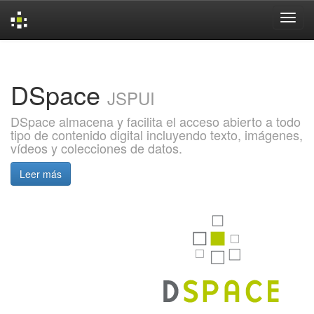
Skip
navigation
DSpace
JSPUI
DSpace almacena y facilita el acceso abierto a todo
tipo de contenido digital incluyendo texto, imágenes,
vídeos y colecciones de datos.
Leer más