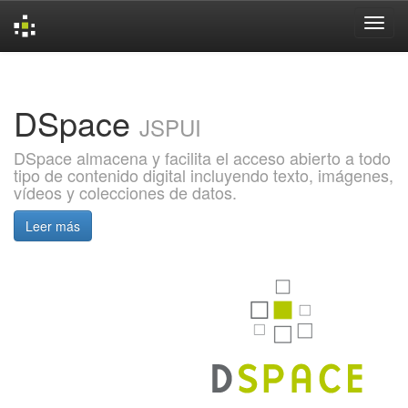
Skip
navigation
DSpace
JSPUI
DSpace almacena y facilita el acceso abierto a todo
tipo de contenido digital incluyendo texto, imágenes,
vídeos y colecciones de datos.
Leer más