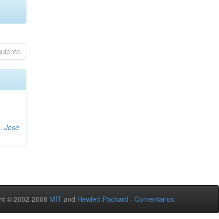
guiente
, José
ht © 2002-2008
MIT
and
Hewlett-Packard
-
Comentarios