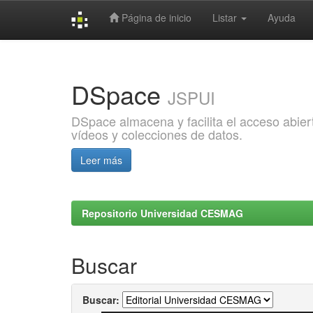
Página de inicio
Listar
Ayuda
Skip
navigation
DSpace
JSPUI
DSpace almacena y facilita el acceso abiert
vídeos y colecciones de datos.
Leer más
Repositorio Universidad CESMAG
Buscar
Buscar: