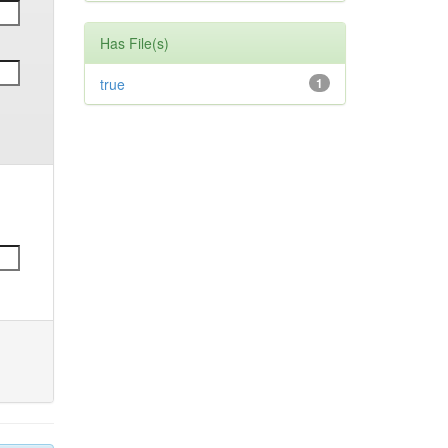
Has File(s)
true
1