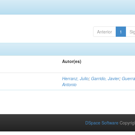
Anterior
1
Si
Autor(es)
Herranz, Julio
;
Garrido, Javier
;
Guerra
Antonio
DSpace Software
Copyrig