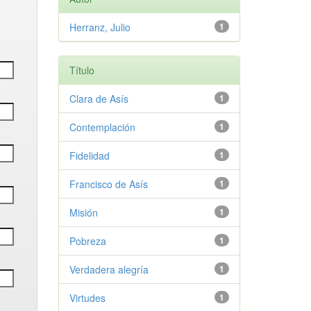
Herranz, Julio
1
Título
Clara de Asís
1
Contemplación
1
Fidelidad
1
Francisco de Asís
1
Misión
1
Pobreza
1
Verdadera alegría
1
Virtudes
1