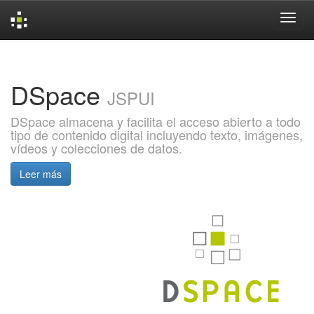
Skip
navigation
DSpace
JSPUI
DSpace almacena y facilita el acceso abierto a todo
tipo de contenido digital incluyendo texto, imágenes,
vídeos y colecciones de datos.
Leer más