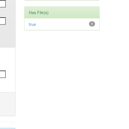
Has File(s)
true
1