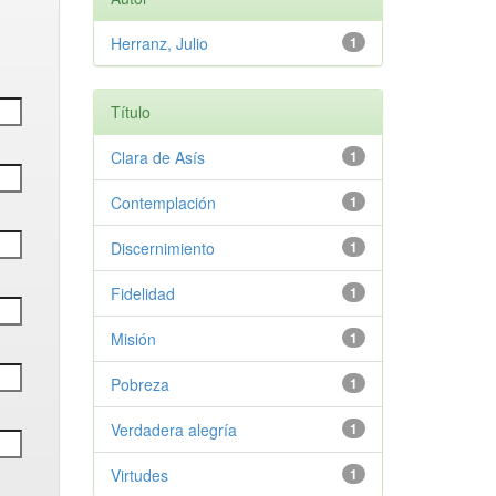
Herranz, Julio
1
Título
Clara de Asís
1
Contemplación
1
Discernimiento
1
Fidelidad
1
Misión
1
Pobreza
1
Verdadera alegría
1
Virtudes
1