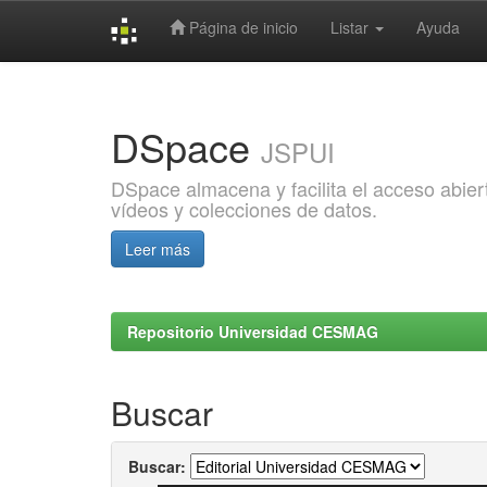
Página de inicio
Listar
Ayuda
Skip
navigation
DSpace
JSPUI
DSpace almacena y facilita el acceso abiert
vídeos y colecciones de datos.
Leer más
Repositorio Universidad CESMAG
Buscar
Buscar: