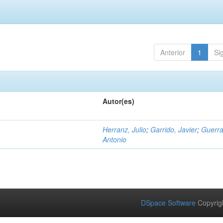
Anterior
1
Si
Autor(es)
Herranz, Julio
;
Garrido, Javier
;
Guerra
Antonio
DSpace Software
Copyrig