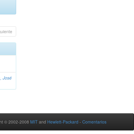
guiente
, José
ht © 2002-2008
MIT
and
Hewlett-Packard
-
Comentarios