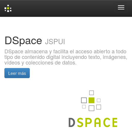
Skip
navigation
DSpace
JSPUI
DSpace almacena y facilita el acceso abierto a todo
tipo de contenido digital incluyendo texto, imágenes,
vídeos y colecciones de datos.
Leer más