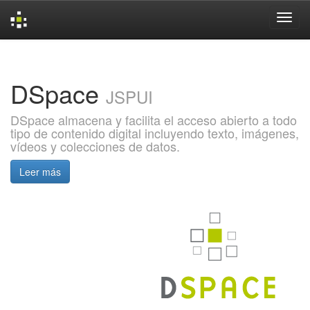
Skip
navigation
DSpace
JSPUI
DSpace almacena y facilita el acceso abierto a todo
tipo de contenido digital incluyendo texto, imágenes,
vídeos y colecciones de datos.
Leer más