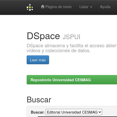
Página de inicio
Listar
Ayuda
Skip
navigation
DSpace
JSPUI
DSpace almacena y facilita el acceso abiert
vídeos y colecciones de datos.
Leer más
Repositorio Universidad CESMAG
Buscar
Buscar: