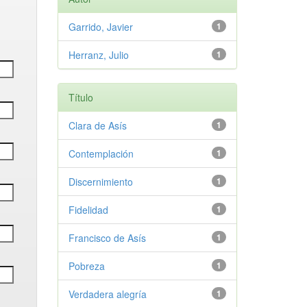
Garrido, Javier
1
Herranz, Julio
1
Título
Clara de Asís
1
Contemplación
1
Discernimiento
1
Fidelidad
1
Francisco de Asís
1
Pobreza
1
Verdadera alegría
1