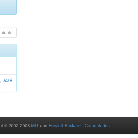
guiente
, José
ht © 2002-2008
MIT
and
Hewlett-Packard
-
Comentarios