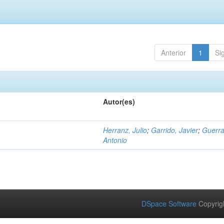
Anterior
1
Si
Autor(es)
Herranz, Julio
;
Garrido, Javier
;
Guerra
Antonio
DSpace Software
Copyrig