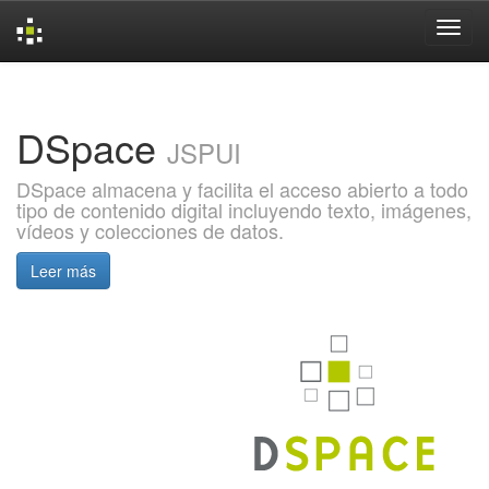
Skip
navigation
DSpace
JSPUI
DSpace almacena y facilita el acceso abierto a todo
tipo de contenido digital incluyendo texto, imágenes,
vídeos y colecciones de datos.
Leer más