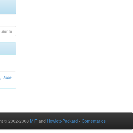
guiente
, José
ht © 2002-2008
MIT
and
Hewlett-Packard
-
Comentarios