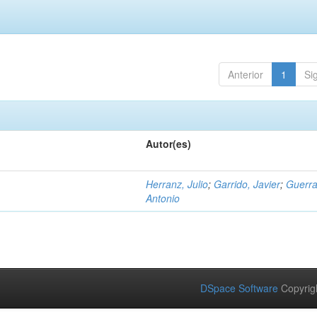
Anterior
1
Si
Autor(es)
Herranz, Julio
;
Garrido, Javier
;
Guerra
Antonio
DSpace Software
Copyrig