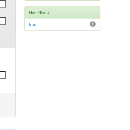
Has File(s)
true
1