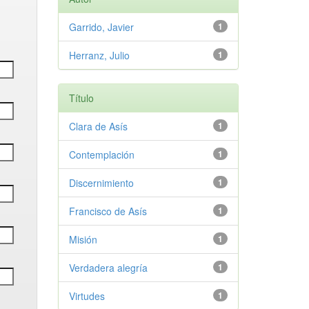
Garrido, Javier
1
Herranz, Julio
1
Título
Clara de Asís
1
Contemplación
1
Discernimiento
1
Francisco de Asís
1
Misión
1
Verdadera alegría
1
Virtudes
1