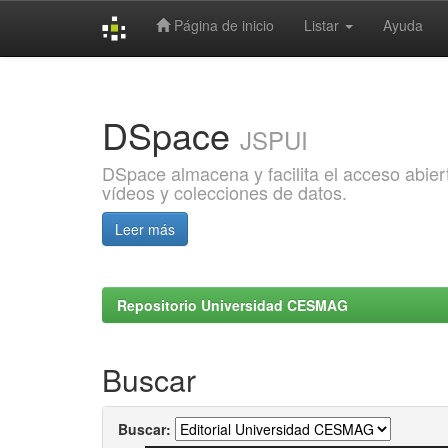
Página de inicio
Listar
Ayuda
Skip
navigation
DSpace
JSPUI
DSpace almacena y facilita el acceso abiert
vídeos y colecciones de datos.
Leer más
Repositorio Universidad CESMAG
Buscar
Buscar: