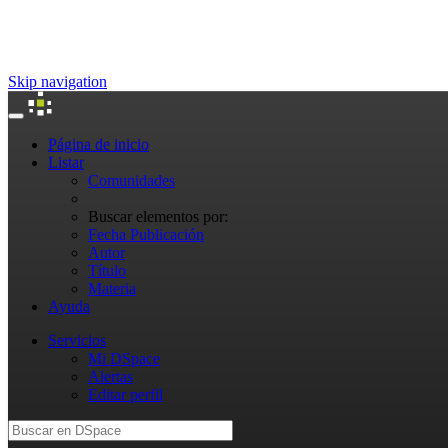
Skip navigation
Página de inicio
Listar
Comunidades
Buscar elementos por:
Fecha Publicación
Autor
Título
Materia
Ayuda
Servicios
Mi DSpace
Alertas
Editar perfil