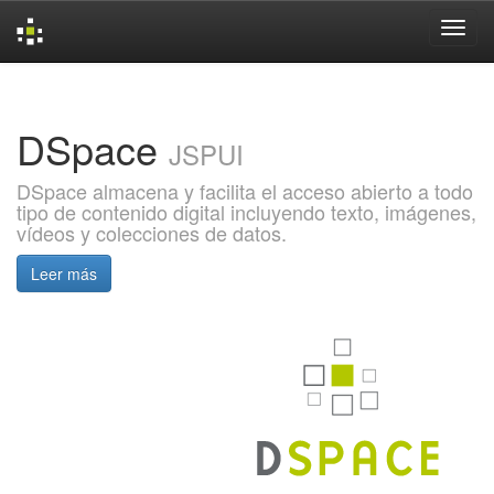
Skip
navigation
DSpace
JSPUI
DSpace almacena y facilita el acceso abierto a todo
tipo de contenido digital incluyendo texto, imágenes,
vídeos y colecciones de datos.
Leer más