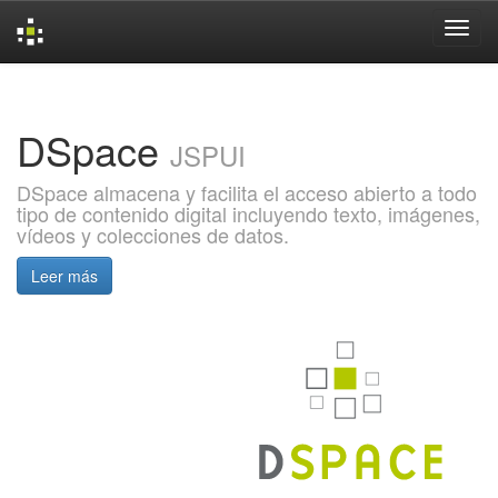
Skip
navigation
DSpace
JSPUI
DSpace almacena y facilita el acceso abierto a todo
tipo de contenido digital incluyendo texto, imágenes,
vídeos y colecciones de datos.
Leer más