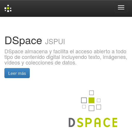
Skip
navigation
DSpace
JSPUI
DSpace almacena y facilita el acceso abierto a todo
tipo de contenido digital incluyendo texto, imágenes,
vídeos y colecciones de datos.
Leer más