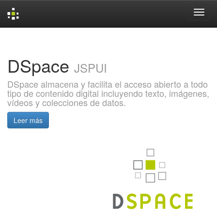
Skip
navigation
DSpace
JSPUI
DSpace almacena y facilita el acceso abierto a todo
tipo de contenido digital incluyendo texto, imágenes,
vídeos y colecciones de datos.
Leer más