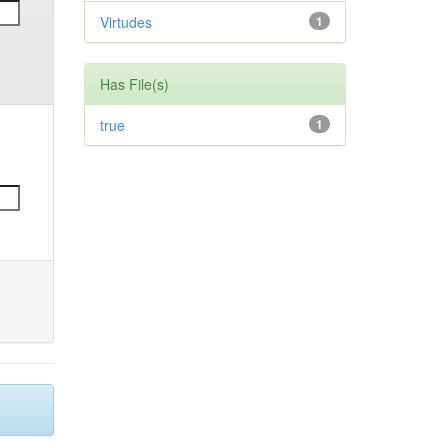
Virtudes
1
Has File(s)
true
1