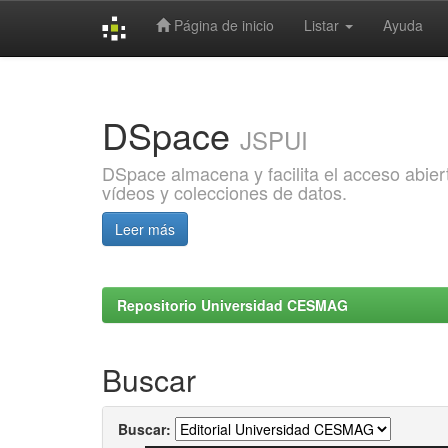
Página de inicio
Listar
Ayuda
Skip
navigation
DSpace
JSPUI
DSpace almacena y facilita el acceso abiert
vídeos y colecciones de datos.
Leer más
Repositorio Universidad CESMAG
Buscar
Buscar: