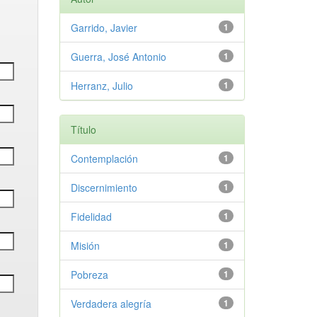
Garrido, Javier
1
Guerra, José Antonio
1
Herranz, Julio
1
Título
Contemplación
1
Discernimiento
1
Fidelidad
1
Misión
1
Pobreza
1
Verdadera alegría
1