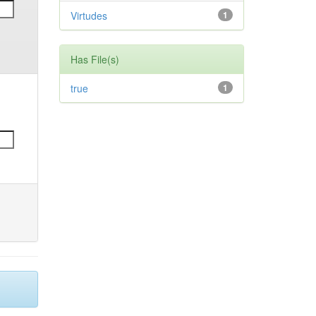
Virtudes
1
Has File(s)
true
1