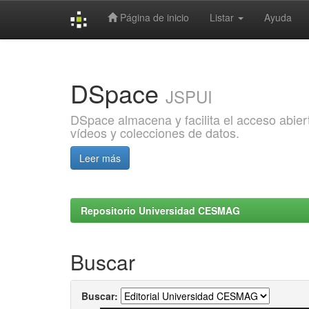
Página de inicio
Listar
Ayuda
Skip
navigation
DSpace
JSPUI
DSpace almacena y facilita el acceso abiert
vídeos y colecciones de datos.
Leer más
Repositorio Universidad CESMAG
Buscar
Buscar: