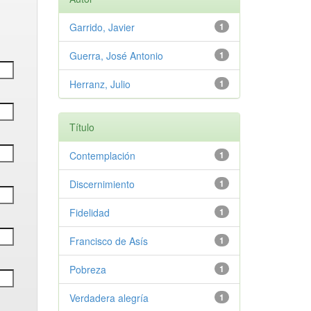
Garrido, Javier
1
Guerra, José Antonio
1
Herranz, Julio
1
Título
Contemplación
1
Discernimiento
1
Fidelidad
1
Francisco de Asís
1
Pobreza
1
Verdadera alegría
1