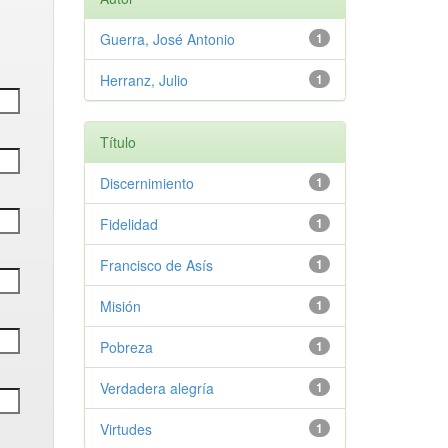
Guerra, José Antonio
1
Herranz, Julio
1
Título
Discernimiento
1
Fidelidad
1
Francisco de Asís
1
Misión
1
Pobreza
1
Verdadera alegría
1
Virtudes
1