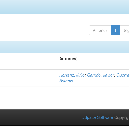
Anterior
1
Si
Autor(es)
Herranz, Julio
;
Garrido, Javier
;
Guerra
Antonio
DSpace Software
Copyrig