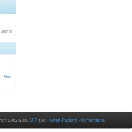
guiente
, José
ht © 2002-2008
MIT
and
Hewlett-Packard
-
Comentarios