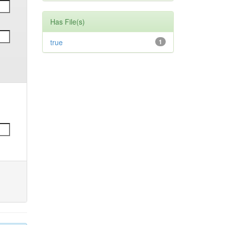
Has File(s)
true
1