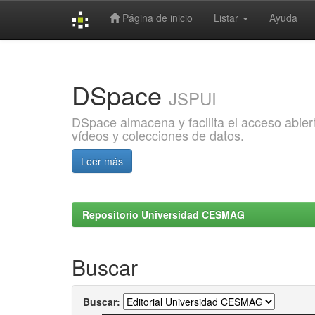
Página de inicio
Listar
Ayuda
Skip
navigation
DSpace
JSPUI
DSpace almacena y facilita el acceso abiert
vídeos y colecciones de datos.
Leer más
Repositorio Universidad CESMAG
Buscar
Buscar: