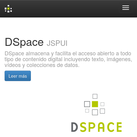
Skip
navigation
DSpace
JSPUI
DSpace almacena y facilita el acceso abierto a todo
tipo de contenido digital incluyendo texto, imágenes,
vídeos y colecciones de datos.
Leer más