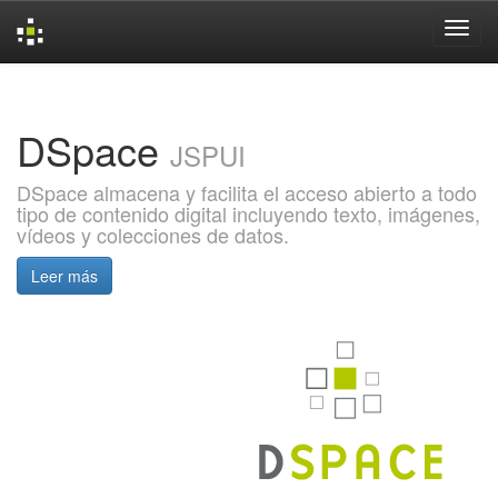
Skip
navigation
DSpace
JSPUI
DSpace almacena y facilita el acceso abierto a todo
tipo de contenido digital incluyendo texto, imágenes,
vídeos y colecciones de datos.
Leer más