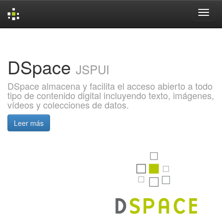
Skip
navigation
DSpace
JSPUI
DSpace almacena y facilita el acceso abierto a todo
tipo de contenido digital incluyendo texto, imágenes,
vídeos y colecciones de datos.
Leer más