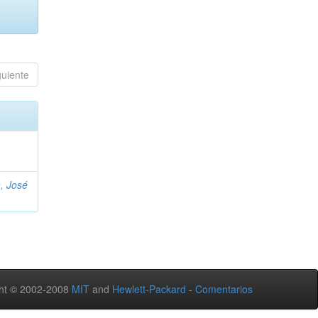
guiente
, José
ht © 2002-2008
MIT
and
Hewlett-Packard
-
Comentarios