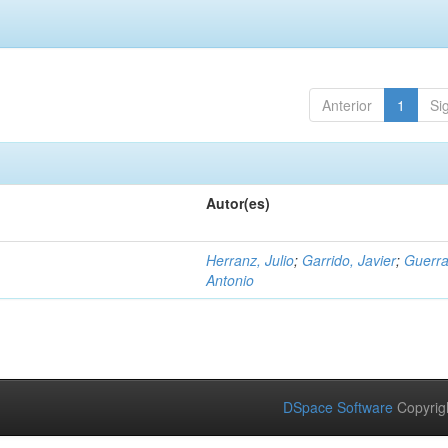
Anterior
1
Si
Autor(es)
Herranz, Julio
;
Garrido, Javier
;
Guerra
Antonio
DSpace Software
Copyrig