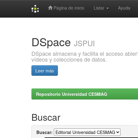
Página de inicio
Listar
Ayuda
Skip
navigation
DSpace
JSPUI
DSpace almacena y facilita el acceso abiert
vídeos y colecciones de datos.
Leer más
Repositorio Universidad CESMAG
Buscar
Buscar: