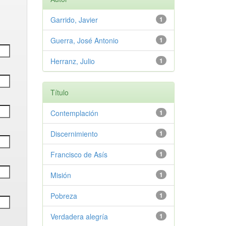
Garrido, Javier
1
Guerra, José Antonio
1
Herranz, Julio
1
Título
Contemplación
1
Discernimiento
1
Francisco de Asís
1
Misión
1
Pobreza
1
Verdadera alegría
1