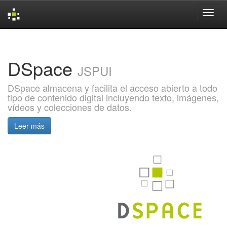
Skip
navigation
DSpace
JSPUI
DSpace almacena y facilita el acceso abierto a todo
tipo de contenido digital incluyendo texto, imágenes,
vídeos y colecciones de datos.
Leer más