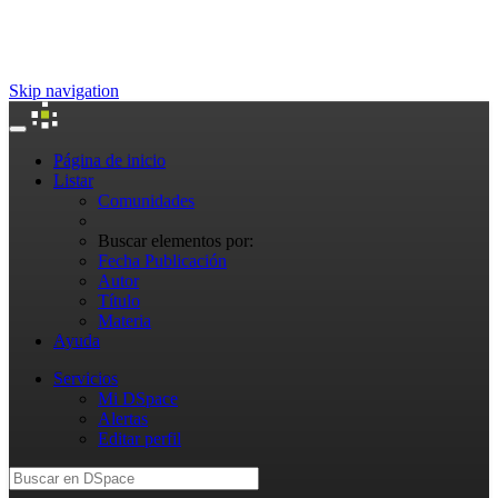
Skip navigation
Página de inicio
Listar
Comunidades
Buscar elementos por:
Fecha Publicación
Autor
Título
Materia
Ayuda
Servicios
Mi DSpace
Alertas
Editar perfil