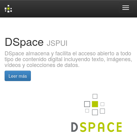
Skip
navigation
DSpace
JSPUI
DSpace almacena y facilita el acceso abierto a todo
tipo de contenido digital incluyendo texto, imágenes,
vídeos y colecciones de datos.
Leer más