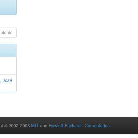
guiente
, José
ht © 2002-2008
MIT
and
Hewlett-Packard
-
Comentarios