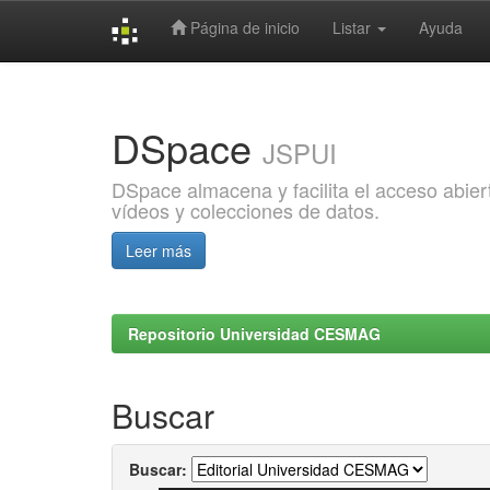
Página de inicio
Listar
Ayuda
Skip
navigation
DSpace
JSPUI
DSpace almacena y facilita el acceso abiert
vídeos y colecciones de datos.
Leer más
Repositorio Universidad CESMAG
Buscar
Buscar: