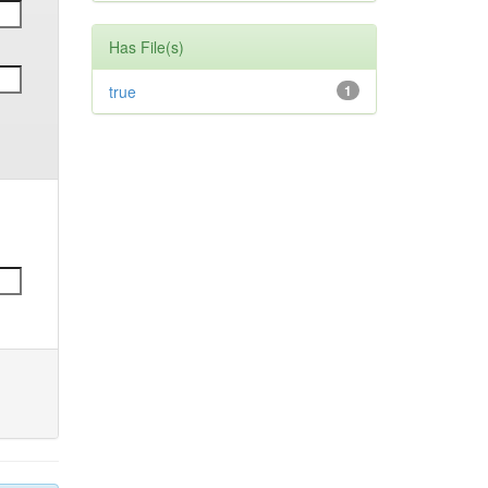
Has File(s)
true
1