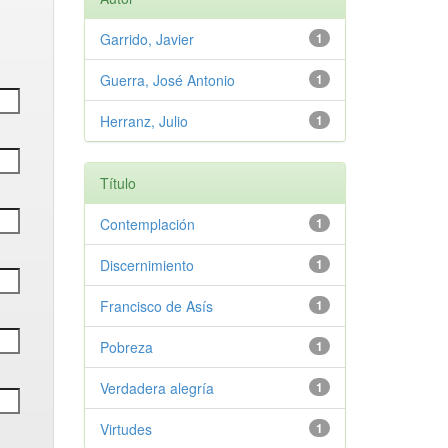
Garrido, Javier
1
Guerra, José Antonio
1
Herranz, Julio
1
Título
Contemplación
1
Discernimiento
1
Francisco de Asís
1
Pobreza
1
Verdadera alegría
1
Virtudes
1