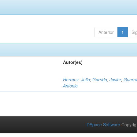
Anterior
1
Si
Autor(es)
Herranz, Julio
;
Garrido, Javier
;
Guerra
Antonio
DSpace Software
Copyrig