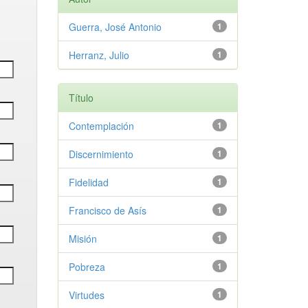
Guerra, José Antonio
1
Herranz, Julio
1
Título
Contemplación
1
Discernimiento
1
Fidelidad
1
Francisco de Asís
1
Misión
1
Pobreza
1
Virtudes
1