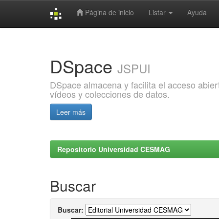
Página de inicio
Listar
Ayuda
Skip
navigation
DSpace
JSPUI
DSpace almacena y facilita el acceso abiert
vídeos y colecciones de datos.
Leer más
Repositorio Universidad CESMAG
Buscar
Buscar: