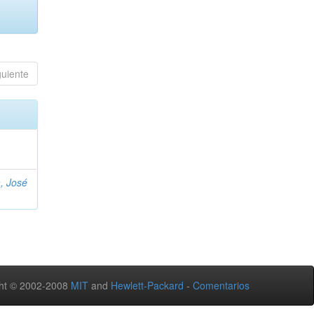
guiente
, José
ht © 2002-2008
MIT
and
Hewlett-Packard
-
Comentarios