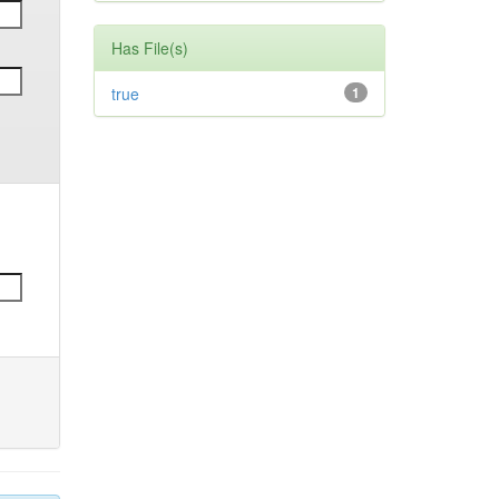
Has File(s)
true
1