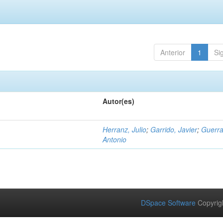
Anterior
1
Si
Autor(es)
Herranz, Julio
;
Garrido, Javier
;
Guerra
Antonio
DSpace Software
Copyrig