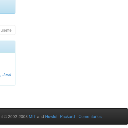
guiente
, José
ht © 2002-2008
MIT
and
Hewlett-Packard
-
Comentarios