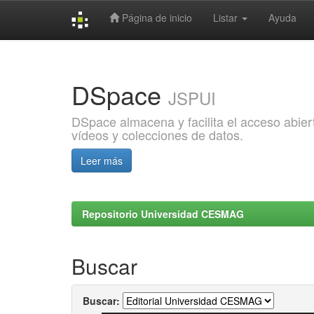
Página de inicio
Listar
Ayuda
Skip
navigation
DSpace
JSPUI
DSpace almacena y facilita el acceso abiert
vídeos y colecciones de datos.
Leer más
Repositorio Universidad CESMAG
Buscar
Buscar: