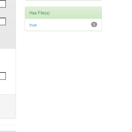
Has File(s)
true
1