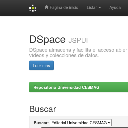
Página de inicio
Listar
Ayuda
Skip
navigation
DSpace
JSPUI
DSpace almacena y facilita el acceso abiert
vídeos y colecciones de datos.
Leer más
Repositorio Universidad CESMAG
Buscar
Buscar: