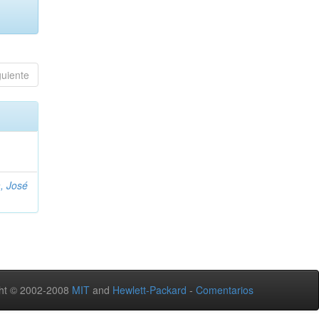
guiente
, José
ht © 2002-2008
MIT
and
Hewlett-Packard
-
Comentarios