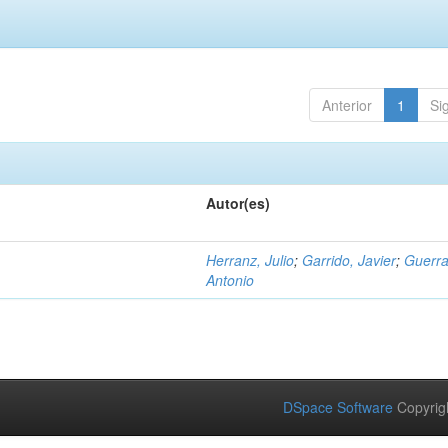
Anterior
1
Si
Autor(es)
Herranz, Julio
;
Garrido, Javier
;
Guerra
Antonio
DSpace Software
Copyrig