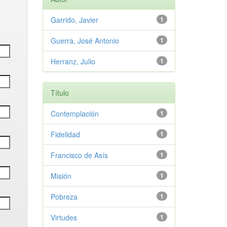
Garrido, Javier
1
Guerra, José Antonio
1
Herranz, Julio
1
Título
Contemplación
1
Fidelidad
1
Francisco de Asís
1
Misión
1
Pobreza
1
Virtudes
1