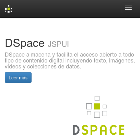
Skip
navigation
DSpace
JSPUI
DSpace almacena y facilita el acceso abierto a todo
tipo de contenido digital incluyendo texto, imágenes,
vídeos y colecciones de datos.
Leer más