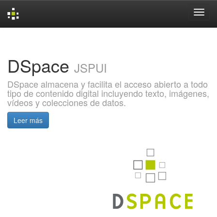
Skip
navigation
DSpace
JSPUI
DSpace almacena y facilita el acceso abierto a todo
tipo de contenido digital incluyendo texto, imágenes,
vídeos y colecciones de datos.
Leer más